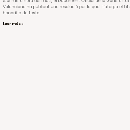
A primera hora del matí, el Document Oficial de la Generalitat
Valenciana ha publicat una resolució per la qual s’atorga el tít
honorífic de festa
Leer más »