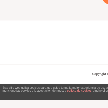
Copyright 
Este sitio web utiliza cookies para que usted tenga la mejor experiencia de usu
mencionadas cookies y la aceptación de nuestra
política de cookies
, pinche el 