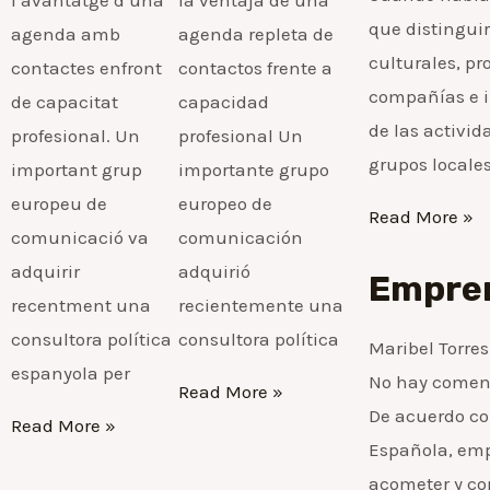
que distinguir
agenda amb
agenda repleta de
culturales, pr
contactes enfront
contactos frente a
compañías e in
de capacitat
capacidad
de las activid
profesional. Un
profesional Un
grupos locales
important grup
importante grupo
europeu de
europeo de
Read More »
comunicació va
comunicación
adquirir
adquirió
Empre
recentment una
recientemente una
consultora política
consultora política
Maribel Torre
espanyola per
No hay comen
Read More »
De acuerdo co
Read More »
Española, emp
acometer y co