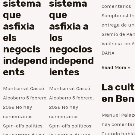
sistema
sistema
comentarios
que
que
Soroptimist I
asfixia
asfixia a
entrega de un
Gremio de Pan
els
los
València en Ap
negocis
negocios
DANA
independ
independ
Read More »
ents
ientes
La cult
Montserrat Gascó
Montserrat Gascó
en Ben
Alcoberro
5 febrero,
Alcoberro
5 febrero,
2026
No hay
2026
No hay
Manuel Palaz
comentarios
comentarios
hay comentar
Spin-offs polítics:
Spin-offs políticos:
Cuando hablam
l’avantatge d’una
la ventaja de una