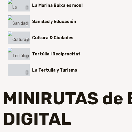
La Marina Baixa es mou!
Sanidad y Educación
Cultura & Ciudades
Tertúlia i Reciprocitat
La Tertulia y Turismo
#Entrevista César Oliva
MINIRUTAS de 
#LaTertulia de #ElTuristaDigital/ ¡Volvemos de Vacaciones
1:24:00
DIGITAL
#Entrevista #ElTuristaDigital/ Manel Margalef
53:14