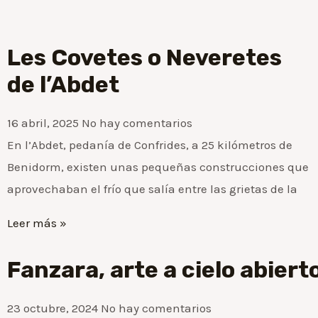
#LaTertulia de #ElTuristaDigital/ ¡Como vivir escribiendo y no morir en el intento!!
1:25:21
#LaTertùlia #ElTuristaDigital/ Parlem de la Llengua?
1:34:15
Les Covetes o Neveretes
de l’Abdet
#LaTertulia #ElTuristaDigital/ Talento Junior y Jóvenes emprendedores
1:19:15
16 abril, 2025
No hay comentarios
#LaTertulia #ElTuristaDigital/ ¿Taxa Turística? ¿Recuperació turística en Setmana Santa?
1:37:20
En l’Abdet, pedanía de Confrides, a 25 kilómetros de
#LaTertulia #ElTuristaDigital Turisme en temps de Conflictes
1:09:05
Benidorm, existen unas pequeñas construcciones que
aprovechaban el frío que salía entre las grietas de la
#LaTertulia de #ElTuristaDigital/ Hablando de Turismo
1:21:46
Leer más »
Título
Fanzara, arte a cielo abiert
Título
23 octubre, 2024
No hay comentarios