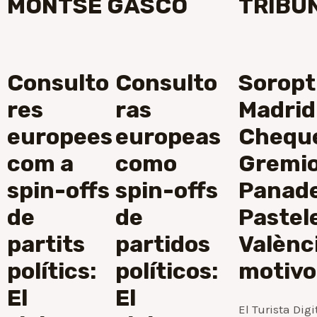
MONTSE GASCÓ
TRIBU
Consulto
Consulto
Soropt
res
ras
Madrid
europees
europeas
Cheque
com a
como
Gremio
spin-offs
spin-offs
Panade
de
de
Pastel
partits
partidos
Valènc
polítics:
políticos:
motivo
El
El
El Turista Digi