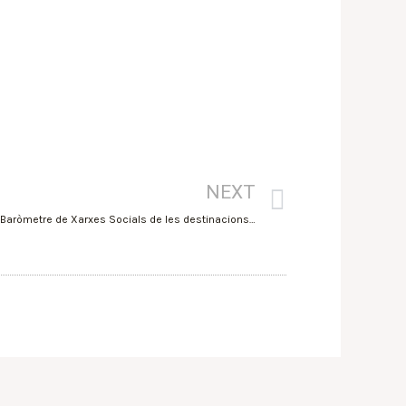
NEXT
Altea manté el seu posicionament en el Baròmetre de Xarxes Socials de les destinacions turístiques de la Comunitat Valenciana