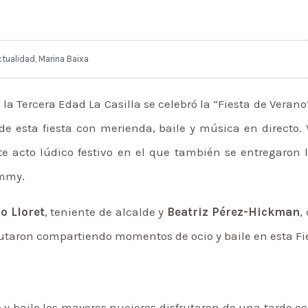
ctualidad
,
Marina Baixa
e la Tercera Edad La Casilla se celebró la “Fiesta de Veran
de esta fiesta con merienda, baile y música en directo. 
ste acto lúdico festivo en el que también se entregaron
ummy.
o Lloret
, teniente de alcalde y
Beatriz Pérez-Hickman
,
sfrutaron compartiendo momentos de ocio y baile en esta Fi
 baile los mayores nucieros disfrutaron de una tarde oc