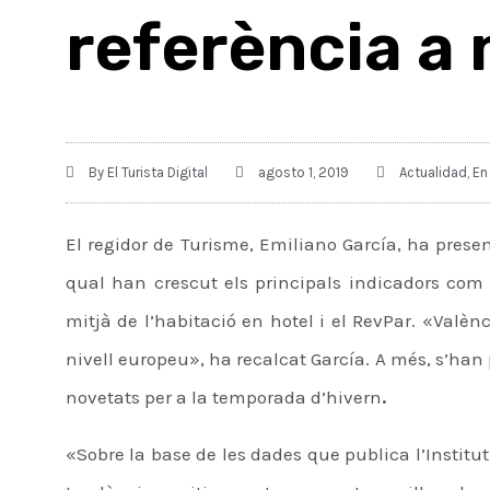
referència a 
By
El Turista Digital
agosto 1, 2019
Actualidad
,
En
El regidor de Turisme, Emiliano García, ha presen
qual han crescut els principals indicadors com l
mitjà de l’habitació en hotel i el RevPar. «Valè
nivell europeu», ha recalcat García. A més, s’han 
novetats per a la temporada d’hivern
.
«Sobre la base de les dades que publica l’Institut