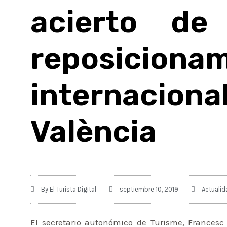
acierto de
reposicio
internacio
València
By
El Turista Digital
septiembre 10, 2019
Actualid
El secretario autonómico de Turisme, Francesc