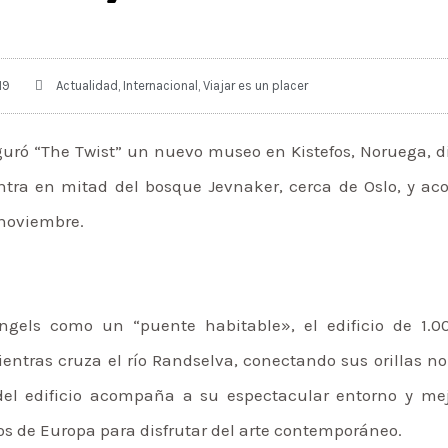
19
Actualidad
,
Internacional
,
Viajar es un placer
uró “The Twist” un nuevo museo en Kistefos, Noruega, d
entra en mitad del bosque Jevnaker, cerca de Oslo, y a
 noviembre.
 Ingels como un “puente habitable», el edificio de 1.
ientras cruza el río Randselva, conectando sus orillas n
del edificio acompaña a su espectacular entorno y mej
los de Europa para disfrutar del arte contemporáneo.