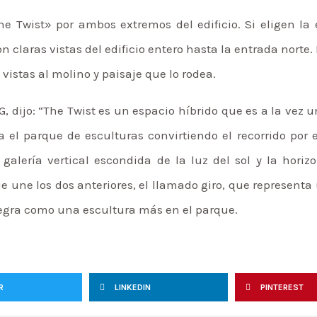
he Twist» por ambos extremos del edificio. Si eligen la
 claras vistas del edificio entero hasta la entrada norte. 
istas al molino y paisaje que lo rodea.
BIG, dijo: “The Twist es un espacio híbrido que es a la ve
a el parque de esculturas convirtiendo el recorrido po
 galería vertical escondida de la luz del sol y la horiz
 une los dos anteriores, el llamado giro, que representa
 integra como una escultura más en el parque.
R
LINKEDIN
PINTEREST