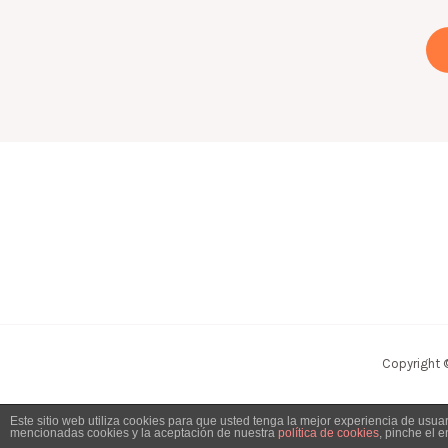
Copyright 
Este sitio web utiliza cookies para que usted tenga la mejor experiencia de usu
mencionadas cookies y la aceptación de nuestra
política de cookies
, pinche el 