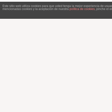
Este sitio web utiliza cookies para que usted tenga la mejor experiencia de usu
mencionadas cookies y la aceptación de nuestra
política de cookies
, pinche el 