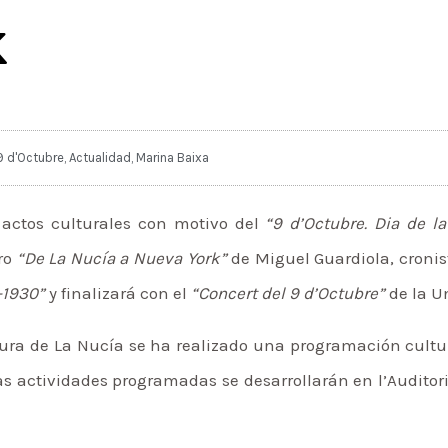
k
9 d'Octubre
,
Actualidad
,
Marina Baixa
actos culturales con motivo del
“9 d’Octubre. Dia de l
ro
“De La Nucía a Nueva York”
de Miguel Guardiola, cronist
-1930”
y finalizará con el
“Concert del 9 d’Octubre”
de la U
ura de La Nucía se ha realizado una programación cultu
as actividades programadas se desarrollarán en l’Auditori