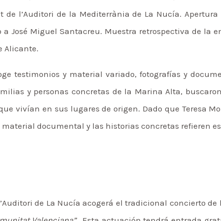
t de l’Auditori de la Mediterrània de La Nucía. Apertura
to a José Miguel Santacreu. Muestra retrospectiva de la
 Alicante.
ge testimonios y material variado, fotografías y docume
amilias y personas concretas de la Marina Alta, buscar
 que vivían en sus lugares de origen. Dado que Teresa Mo
el material documental y las historias concretas refieren 
 l’Auditori de La Nucía acogerá el tradicional concierto d
omunitat Valenciana”.
Esta actuación tendrá entrada gratu