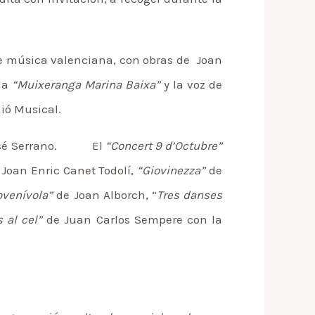
de música valenciana, con obras de Joan
 la
“Muixeranga Marina Baixa”
y la voz de
ió Musical.
José Serrano. El
“Concert 9 d’Octubre”
Joan Enric Canet Todolí,
“Giovinezza”
de
ovenívola”
de Joan Alborch, “
Tres danses
 al cel”
de Juan Carlos Sempere con la