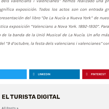
 dels valencians i valencianes” hemos realizado una pr
nífica exposición. Todos los actos son con entrada gra
resentación del libro “De La Nucía a Nueva York” de nuestr
tica exposición “Valencians a Nova York. 1892-1930”. Para 
o de la banda de la Unió Musical de La Nucía. Un año má
el “9 d’octubre, la festa dels valencians i valencianes”
com
LINKEDIN
PINTEREST
EL TURISTA DIGITAL
All Posts »