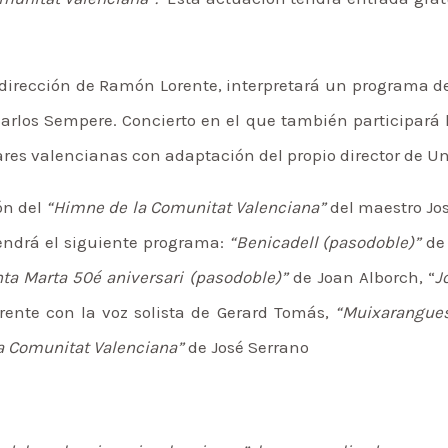
 dirección de Ramón Lorente, interpretará un programa 
Carlos Sempere. Concierto en el que también participará
es valencianas con adaptación del propio director de Un
ón del
“Himne de la Comunitat Valenciana”
del maestro 
endrá el siguiente programa:
“Benicadell (pasodoble)”
de 
ta Marta 50é aniversari (pasodoble)”
de Joan Alborch, “
J
nte con la voz solista de Gerard Tomás,
“Muixarangues
a Comunitat Valenciana”
de José Serrano