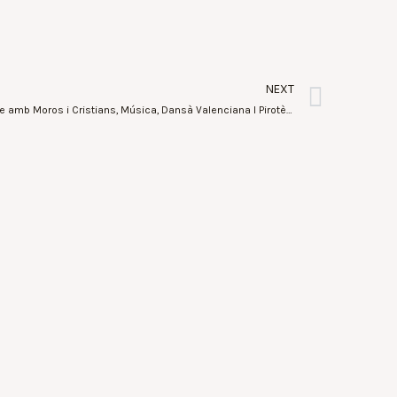
NEXT
València commemorarà el Nou d’Octubre amb Moros i Cristians, Música, Dansà Valenciana I Pirotècnia