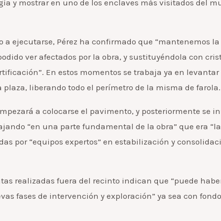
ogía y mostrar en uno de los enclaves más visitados del
o a ejecutarse, Pérez ha confirmado que “mantenemos la 
odido ver afectados por la obra, y sustituyéndola con cri
fortificación”. En estos momentos se trabaja ya en levantar
plaza, liberando todo el perímetro de la misma de farola.
mpezará a colocarse el pavimento, y posteriormente se ins
abajando “en una parte fundamental de la obra” que era “la
das por “equipos expertos” en estabilización y consolidac
atas realizadas fuera del recinto indican que “puede habe
evas fases de intervención y exploración” ya sea con fon