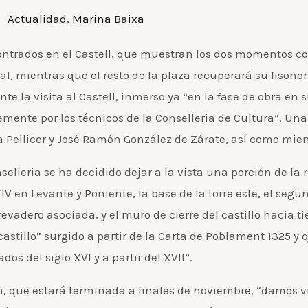
Actualidad
,
Marina Baixa
trados en el Castell, que muestran los dos momentos const
al, mientras que el resto de la plaza recuperará su fisonom
nte la visita al Castell, inmerso ya “en la fase de obra en 
nte por los técnicos de la Conselleria de Cultura”. Una 
a Pellicer y José Ramón González de Zárate, así como mie
selleria se ha decidido dejar a la vista una porción de la
XIV en Levante y Poniente, la base de la torre este, el segu
revadero asociada, y el muro de cierre del castillo hacia ti
 castillo” surgido a partir de la Carta de Poblament 1325 y
s del siglo XVI y a partir del XVII”.
, que estará terminada a finales de noviembre, “damos vis