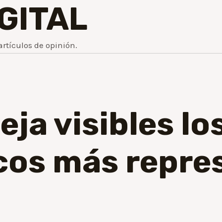
IGITAL
artículos de opinión.
ja visibles lo
cos más repre