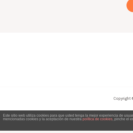
Copyright 
Este sitio web utiliza cookies para que usted tenga la mejor experiencia de usu
mencionadas cookies y la aceptación de nuestra
política de cookies
, pinche el 