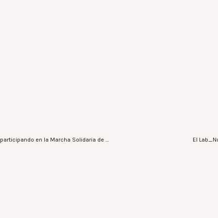
Benidorm se tiñó de rosa con más de 5.000 personas participando en la Marcha Solidaria de Anémona
El Lab_Nu