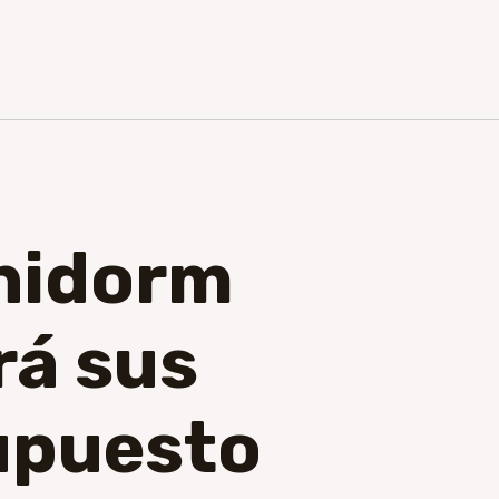
enidorm
á sus
upuesto