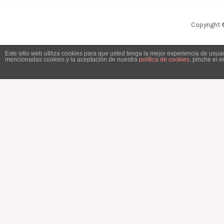
Copyright 
Este sitio web utiliza cookies para que usted tenga la mejor experiencia de usu
mencionadas cookies y la aceptación de nuestra
política de cookies
, pinche el 