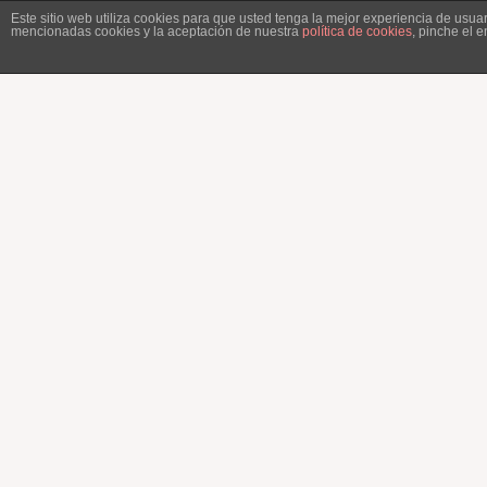
Este sitio web utiliza cookies para que usted tenga la mejor experiencia de usu
mencionadas cookies y la aceptación de nuestra
política de cookies
, pinche el 