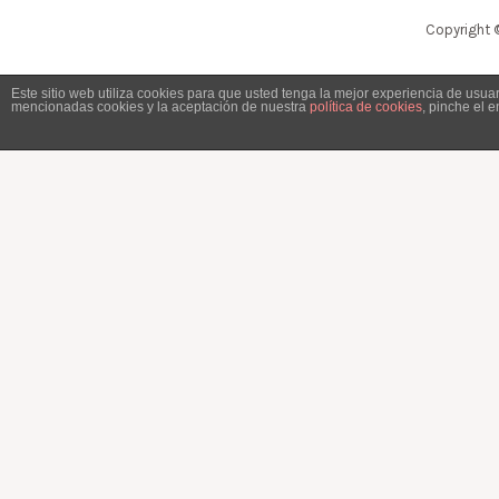
Copyright 
Este sitio web utiliza cookies para que usted tenga la mejor experiencia de usu
mencionadas cookies y la aceptación de nuestra
política de cookies
, pinche el 