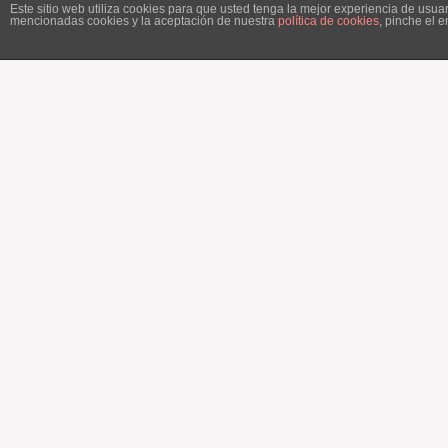
Este sitio web utiliza cookies para que usted tenga la mejor experiencia de usu
mencionadas cookies y la aceptación de nuestra
política de cookies
, pinche el 