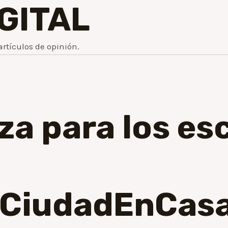
IGITAL
artículos de opinión.
za para los esc
iCiudadEnCas