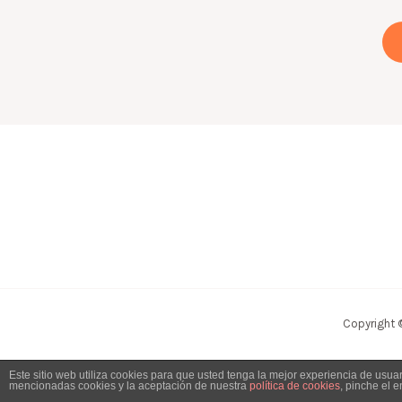
Copyright 
Este sitio web utiliza cookies para que usted tenga la mejor experiencia de usu
mencionadas cookies y la aceptación de nuestra
política de cookies
, pinche el 