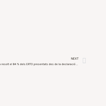
NEXT
La Conselleria d’Economia Sostenible ha resolt el 84 % dels ERTO presentats des de la declaració de l’estat d’alarma