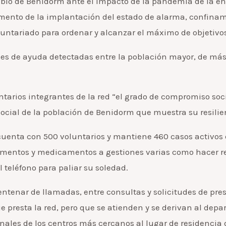
ueblo de Benidorm ante el impacto de la pandemia de la e
nto de la implantación del estado de alarma, confinami
luntariado para ordenar y alcanzar el máximo de objetivo
s de ayuda detectadas entre la población mayor, de más 
untarios integrantes de la red “el grado de compromiso soc
ocial de la población de Benidorm que muestra su resilie
uenta con 500 voluntarios y mantiene 460 casos activos 
imentos y medicamentos a gestiones varias como hacer re
 teléfono para paliar su soledad.
centenar de llamadas, entre consultas y solicitudes de pre
 presta la red, pero que se atienden y se derivan al depa
ionales de los centros más cercanos al lugar de residenc