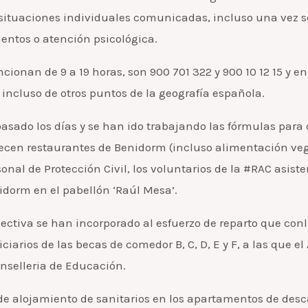
ituaciones individuales comunicadas, incluso una vez se s
entos o atención psicológica.
ncionan de 9 a 19 horas, son 900 701 322 y 900 10 12 15 y 
 incluso de otros puntos de la geografía española.
ado los días y se han ido trabajando las fórmulas para cu
ecen restaurantes de Benidorm (incluso alimentación vega
nal de Protección Civil, los voluntarios de la #RAC asiste
idorm en el pabellón ‘Raúl Mesa’.
lectiva se han incorporado al esfuerzo de reparto que co
iarios de las becas de comedor B, C, D, E y F, a las que
nselleria de Educación.
 de alojamiento de sanitarios en los apartamentos de des