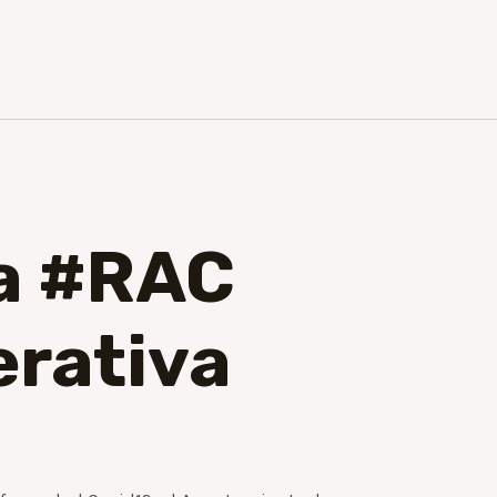
va #RAC
erativa