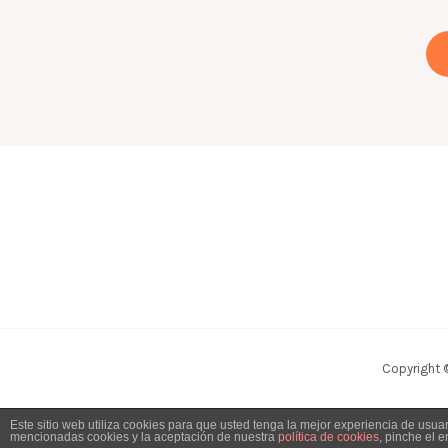
Copyright 
Este sitio web utiliza cookies para que usted tenga la mejor experiencia de usu
mencionadas cookies y la aceptación de nuestra
política de cookies
, pinche el 