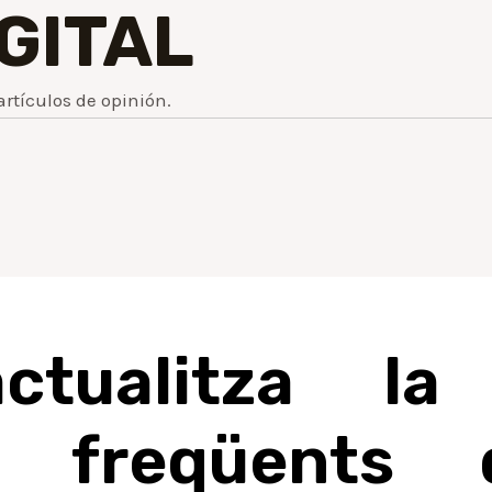
IGITAL
artículos de opinión.
ctualitza l
s freqüents 