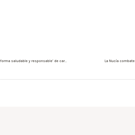
Murcia lanza la ‘Guía para volver a salir de casa de forma saludable y responsable’ de cara al sábado 2 de mayo
La Nucía combate 