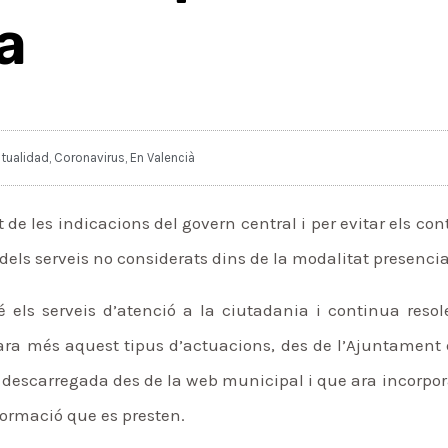
a
tualidad
,
Coronavirus
,
En Valencià
 les indicacions del govern central i per evitar els conta
 dels serveis no considerats dins de la modalitat presencia
ls serveis d’atenció a la ciutadania i continua resole
ncara més aquest tipus d’actuacions, des de l’Ajuntamen
 descarregada des de la web municipal i que ara incorpo
formació que es presten.