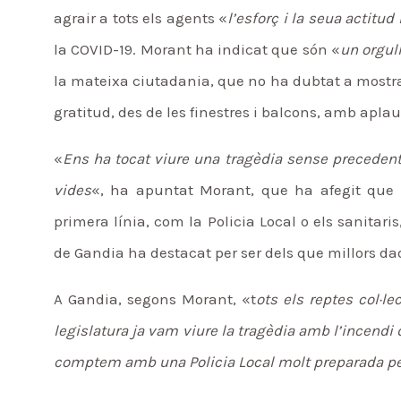
agrair a tots els agents «
l’esforç i la seua actitu
la COVID-19. Morant ha indicat que són «
un orgul
la mateixa ciutadania, que no ha dubtat a mostrar
gratitud, des de les finestres i balcons, amb aplau
«
Ens ha tocat viure una tragèdia sense precedents,
vides
«, ha apuntat Morant, que ha afegit que g
primera línia, com la Policia Local o els sanitar
de Gandia ha destacat per ser dels que millors dad
A Gandia, segons Morant, «t
ots els reptes col·l
legislatura ja vam viure la tragèdia amb l’incendi
comptem amb una Policia Local molt preparada pe