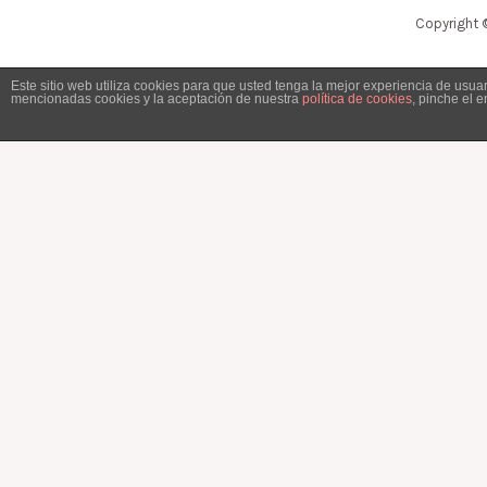
Copyright 
Este sitio web utiliza cookies para que usted tenga la mejor experiencia de usu
mencionadas cookies y la aceptación de nuestra
política de cookies
, pinche el 