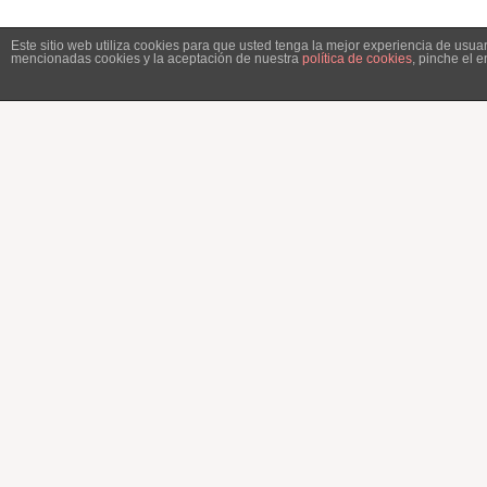
Este sitio web utiliza cookies para que usted tenga la mejor experiencia de usu
mencionadas cookies y la aceptación de nuestra
política de cookies
, pinche el 