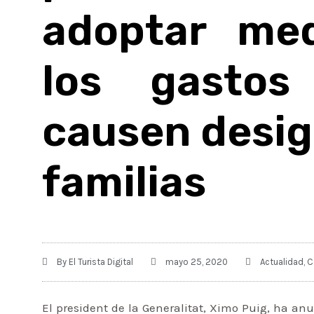
adoptar me
los gastos
causen desig
familias
By
El Turista Digital
mayo 25, 2020
Actualidad
,
C
El president de la Generalitat, Ximo Puig, ha a