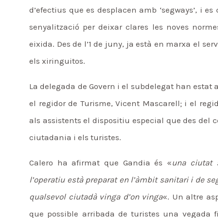
d’efectius que es desplacen amb ‘segways’, i es 
senyalització per deixar clares les noves normes
eixida. Des de l’1 de juny, ja està en marxa el s
els xiringuitos.
La delegada de Govern i el subdelegat han estat a
el regidor de Turisme, Vicent Mascarell; i el re
als assistents el dispositiu especial que des del 
ciutadania i els turistes.
Calero ha afirmat que Gandia és «
una ciutat 
l’operatiu està preparat en l’àmbit sanitari i de se
qualsevol ciutadà vinga d’on vinga
«. Un altre as
que possible arribada de turistes una vegada fi