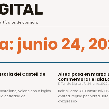
IGITAL
artículos de opinión.
a: junio 24, 2
storia del Castell de
Altea posa en marxa u
commemorar el dia LG
El Turista Digital
24 junio, 2020
castellano, valenciano e inglés
Baix el lema «D-Construeix Div
la actividad de
d’Altea, regida per Marta Llore
d’expressió