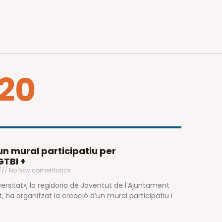
020
n mural participatiu per
TBI +
No hay comentarios
ersitat», la regidoria de Joventut de l’Ajuntament
t, ha organitzat la creació d’un mural participatiu i