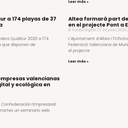
Leer más »
r a 174 playas de 37
Altea formarà part del
a
en el projecte Pont a
El Turista Digital
24 junio, 2020
era Qualitur 2020 a 174
L’Ajuntament d’Altea i l’Oficin
a que disponen de
Federació Valenciana de Munic
el projecte
Leer más »
s empresas valencianas
ital y ecológica en
a Confederación Empresarial
 martes un seminario web