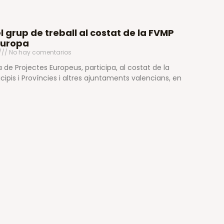
 grup de treball al costat de la FVMP
 Europa
No hay comentarios
a de Projectes Europeus, participa, al costat de la
ipis i Províncies i altres ajuntaments valencians, en