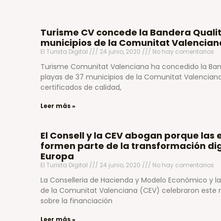
Turisme CV concede la Bandera Qualitu
municipios de la Comunitat Valencian
El Turista Digital
24 junio, 2020
No hay comentarios
Turisme Comunitat Valenciana ha concedido la Band
playas de 37 municipios de la Comunitat Valencian
certificados de calidad,
Leer más »
El Consell y la CEV abogan porque la
formen parte de la transformación dig
Europa
El Turista Digital
24 junio, 2020
No hay comentarios
La Conselleria de Hacienda y Modelo Económico y l
de la Comunitat Valenciana (CEV) celebraron este
sobre la financiación
Leer más »