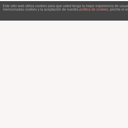
Este sitio web utiliza cookies para que usted tenga la mejor experiencia de usu
mencionadas cookies y la aceptación de nuestra
política de cookies
, pinche el 