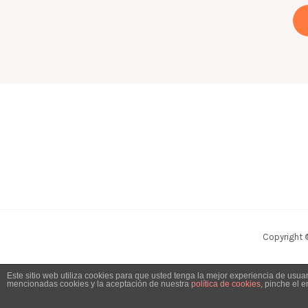
Copyright 
Este sitio web utiliza cookies para que usted tenga la mejor experiencia de usu
mencionadas cookies y la aceptación de nuestra
política de cookies
, pinche el 