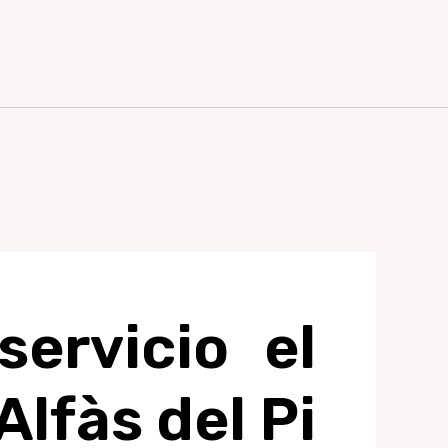
ervicio el
lfàs del Pi