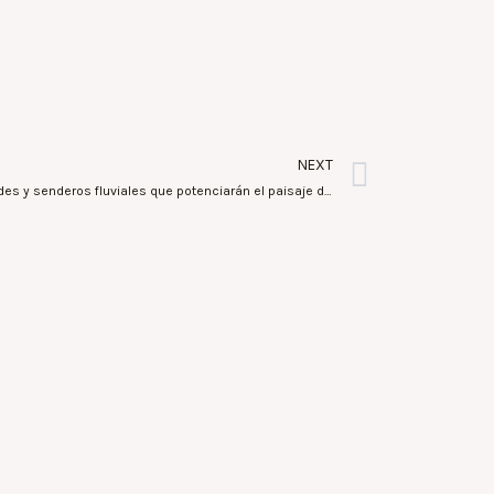
NEXT
Murcia Río II llega con nuevas zonas verdes y senderos fluviales que potenciarán el paisaje del río Segura