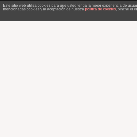
Este sitio web utiliza cookies para que usted tenga la mejor experiencia de usu
mencionadas cookies y la aceptación de nuestra
política de cookies
, pinche el 