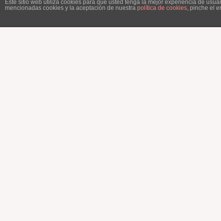
Este sitio web utiliza cookies para que usted tenga la mejor experiencia de usu
mencionadas cookies y la aceptación de nuestra
política de cookies
, pinche el 