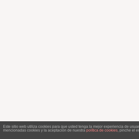
Este sitio web utiliza cookies para que usted tenga la mejor experiencia de usu
mencionadas cookies y la aceptación de nuestra
política de cookies
, pinche el 