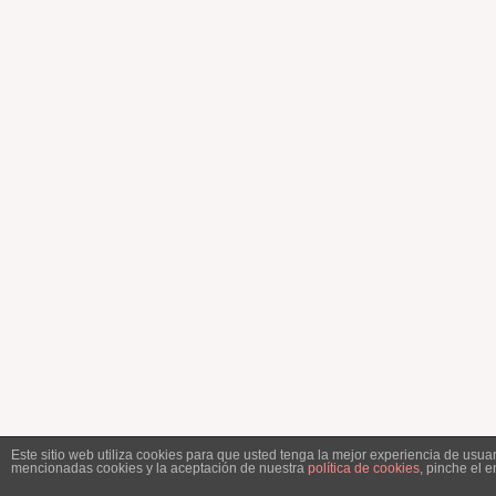
Este sitio web utiliza cookies para que usted tenga la mejor experiencia de usu
mencionadas cookies y la aceptación de nuestra
política de cookies
, pinche el 