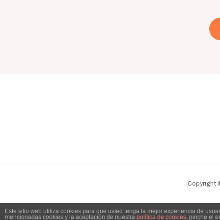
Copyright 
Este sitio web utiliza cookies para que usted tenga la mejor experiencia de usu
mencionadas cookies y la aceptación de nuestra
política de cookies
, pinche el 