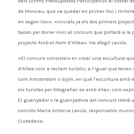
dels últims Pressupostos Participatius al costat d
de Moncau, que va quedar en primer lloc i millora
en segon lloc». «Iniciats ja els dos primers projec
bases per donar inici al concurs que portarà a la
projecte Amb el Nom d’Altea». Ha afegit Laviós.
«El concurs consisteix en crear una escultura que
d’Altea com a reclam turístic; a l’igual que tene
com Amsterdam o Gijón, en què l’escultura amb e
els turistes per fotografiar-se amb ella»; com expl
El guanyador o la guanyadora del concurs rebrà 
conclòs Maria Antonia Laviós, responsable munici
Ciutadana.