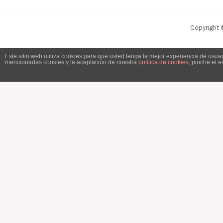
Copyright 
Este sitio web utiliza cookies para que usted tenga la mejor experiencia de usu
mencionadas cookies y la aceptación de nuestra
política de cookies
, pinche el 