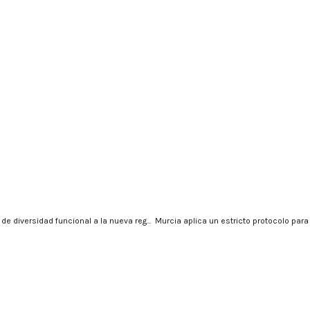
Igualdad adapta la normativa COVID de los centros de diversidad funcional a la nueva regulación sanitaria