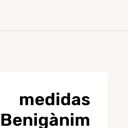
medidas
enigànim