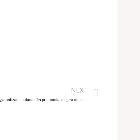
NEXT
Murcia aplica un estricto protocolo para garantizar la educación presencial segura de los 500 niños de las Escuelas Infantiles