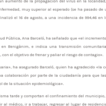
 un aumento de la propagación del virus en la localida
enfermedad, muy superior al esperado (se ha pasado de
nalizó el 16 de agosto, a una incidencia de 994,46 en lo
lud Pública, Ana Barceló, ha señalado que «el incremento 
 en Benigànim, e indica una transmisión comunitaria 
on el objetivo de frenar y paliar el riesgo de contagio».
cesaria», ha asegurado Barceló, quien ha agradecido «la 
ma colaboración por parte de la ciudadanía para que la
rol de la situación epidemiológica».
isma tarde y comportan el confinamiento del municipio, es
r al médico, ir a trabajar, regresar al lugar de residen