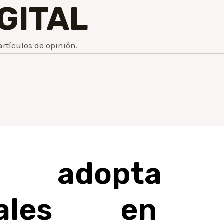
IGITAL
artículos de opinión.
d adopta 
onales en B