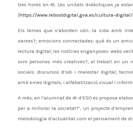
tres hores en 4t. Les unitats didàctiques ja esta
(
https://www.rebostdigital.gva.es/cultura-digital/
Els temes que s’aborden són: la vida amb Inte
xarxes?; emocions connectades: què és un amic e
lectura digital; les notícies enganyoses: webs ver
som persones més creatives?; el treball en un món
socials: discursos d’odi i malestar digital; tecno
amb eines digitals, i alfabetització visual i infor
A més, en l’alumnat de 4t d’ESO es proposa elabora
per a millorar la societat?’, un projecte d’empre
metodologia d’actualitat com el pensament de di