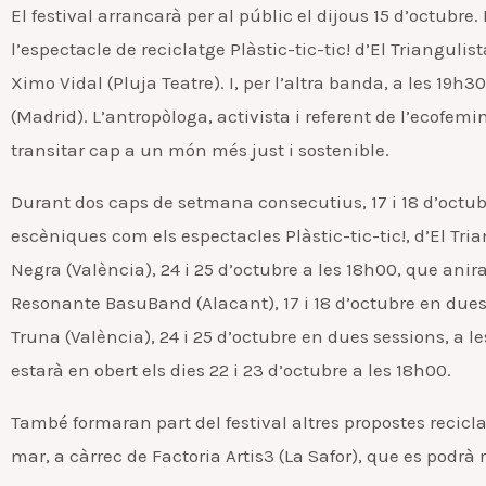
El festival arrancarà per al públic el dijous 15 d’octubre
l’espectacle de reciclatge Plàstic-tic-tic! d’El Trianguli
Ximo Vidal (Pluja Teatre). I, per l’altra banda, a les 19h
(Madrid). L’antropòloga, activista i referent de l’ecofem
transitar cap a un món més just i sostenible.
Durant dos caps de setmana consecutius, 17 i 18 d’octubr
escèniques com els espectacles Plàstic-tic-tic!, d’El Trian
Negra (València), 24 i 25 d’octubre a les 18h00, que anir
Resonante BasuBand (Alacant), 17 i 18 d’octubre en dues se
Truna (València), 24 i 25 d’octubre en dues sessions, a l
estarà en obert els dies 22 i 23 d’octubre a les 18h00.
També formaran part del festival altres propostes recicla
mar, a càrrec de Factoria Artis3 (La Safor), que es podrà