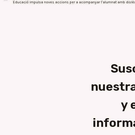
Educació impulsa noves accions per a acompanyar l’alumnat amb dislè
Sus
nuestra
y 
inform