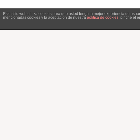
Este sitio web utiliza cookies para que usted tenga la mejor experiencia de usu
mencionadas cookies y la aceptación de nuestra
política de cookies
, pinche el 