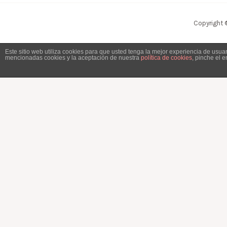
Copyright 
Este sitio web utiliza cookies para que usted tenga la mejor experiencia de usu
mencionadas cookies y la aceptación de nuestra
política de cookies
, pinche el 