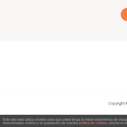
Copyright 
Este sitio web utiliza cookies para que usted tenga la mejor experiencia de usu
mencionadas cookies y la aceptación de nuestra
política de cookies
, pinche el 