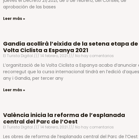
jueves el Decreto 21/2021, de 5 de febrero, del Consell, de
aprobación de las bases
Leer más »
Gandia acollirà l’eixida de la setena etapa de
Volta Ciclista a Espanya 2021
El Turista Digital
14 febrero, 2021
No hay comentarios
L’organització de la Volta Ciclista a Espanya acaba d’anunciar 
recorregut que la cursa internacional tindrà en l’edició d’aque
any i Gandia, per tercer any
Leer más »
València inicia la reforma de l’esplanada
central del Parc de l’Oest
El Turista Digital
14 febrero, 2021
No hay comentarios
Les obres de reforma de l’esplanada central del Parc de l’Oest