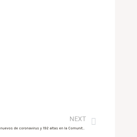
NEXT
22Abril2021/Sanidad registra 222 casos nuevos de coronavirus y 192 altas en la Comunitat Valenciana