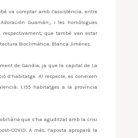
ambé va comptar amb l’assistència, entre
a, Adoración Guamán;, i les homòlogues
a, respectivament, que també van estar
itectura Bioclimàtica, Blanca Jiménez.
ament de Gandia, ja que la capital de La
ó d’habitatge. Al respecte, es coneixen
lencià: 1.155 habitatges a la província
obiliària que s’ha aguditzat amb la crisi
post-COVID. A més, l’aposta aproparà la