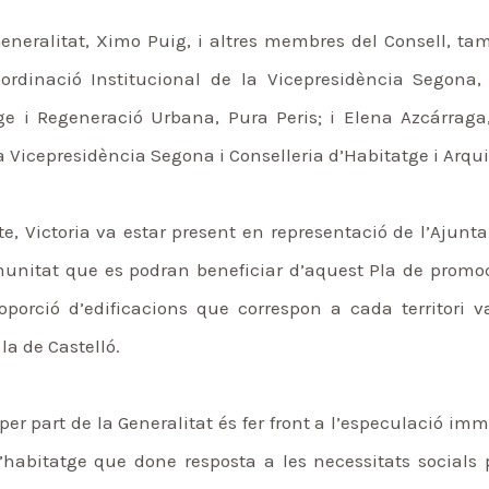
Generalitat, Ximo Puig, i altres membres del Consell, t
Coordinació Institucional de la Vicepresidència Segon
ge i Regeneració Urbana, Pura Peris; i Elena Azcárrag
 Vicepresidència Segona i Conselleria d’Habitatge i Arqu
e, Victoria va estar present en representació de l’Ajunt
munitat que es podran beneficiar d’aquest Pla de promoci
orció d’edificacions que correspon a cada territori va
 la de Castelló.
er part de la Generalitat és fer front a l’especulació imm
l’habitatge que done resposta a les necessitats socials 