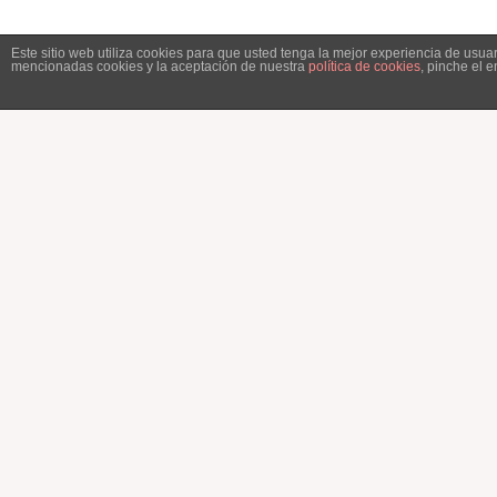
Este sitio web utiliza cookies para que usted tenga la mejor experiencia de usu
mencionadas cookies y la aceptación de nuestra
política de cookies
, pinche el 