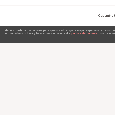
Copyright 
Este sitio web utiliza cookies para que usted tenga la mejor experiencia de usu
mencionadas cookies y la aceptación de nuestra
política de cookies
, pinche el 