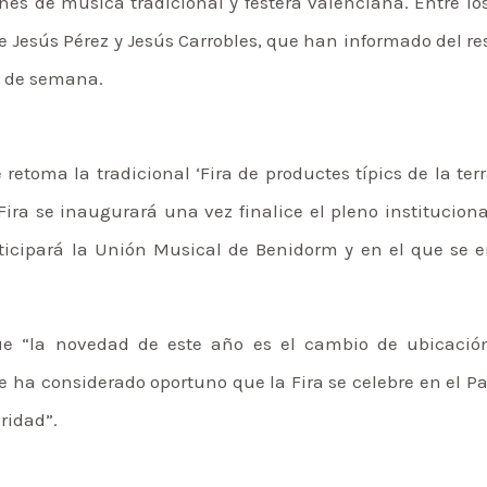
es de música tradicional y festera valenciana. Entre lo
me Jesús Pérez y Jesús Carrobles, que han informado del 
in de semana.
etoma la tradicional ‘Fira de productes típics de la terr
ira se inaugurará una vez finalice el pleno instituciona
rticipará la Unión Musical de Benidorm y en el que se en
ue “la novedad de este año es el cambio de ubicació
 ha considerado oportuno que la Fira se celebre en el Pa
ridad”.