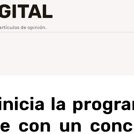
IGITAL
artículos de opinión.
nicia la progr
re con un conci