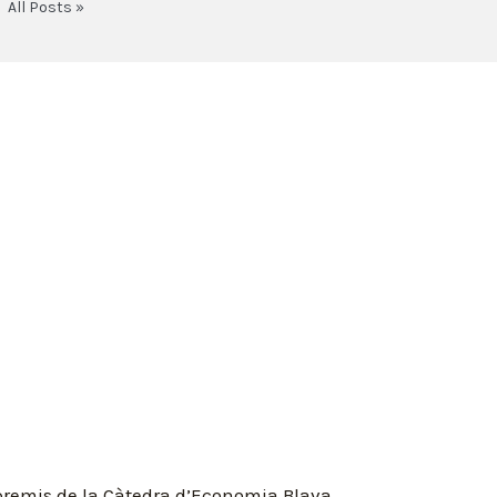
All Posts »
 premis de la Càtedra d’Economia Blava