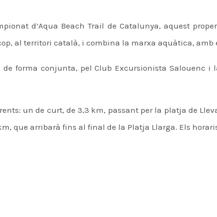
ampionat d’Aqua Beach Trail de Catalunya, aquest proper 
p, al territori català, i combina la marxa aquàtica, amb el
 de forma conjunta, pel Club Excursionista Salouenc i l
ents: un de curt, de 3,3 km, passant per la platja de Lleva
km, que arribarà fins al final de la Platja Llarga. Els horar