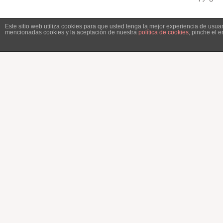
Este sitio web utiliza cookies para que usted tenga la mejor experiencia de usu
mencionadas cookies y la aceptación de nuestra
política de cookies
, pinche el 