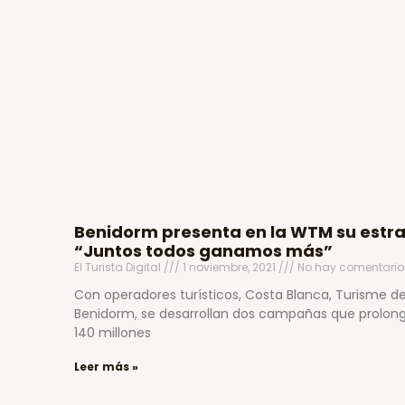
Benidorm presenta en la WTM su estr
“Juntos todos ganamos más”
El Turista Digital
1 noviembre, 2021
No hay comentario
Con operadores turísticos, Costa Blanca, Turisme de 
Benidorm, se desarrollan dos campañas que prolong
140 millones
Leer más »